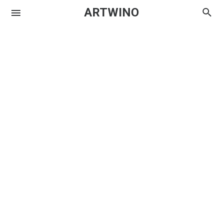
ARTWINO
Igniplex
Textrim
Iglo