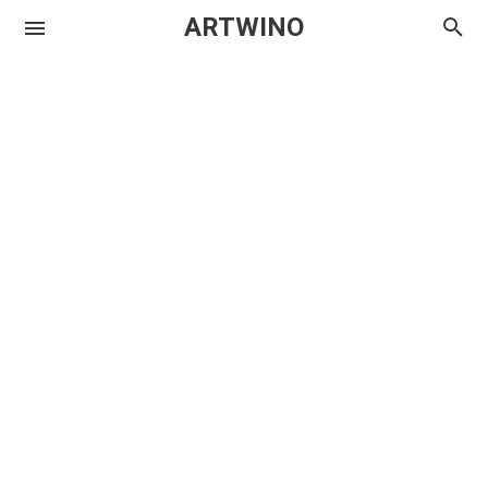
ARTWINO
Igniplex
Textrim
Iglo