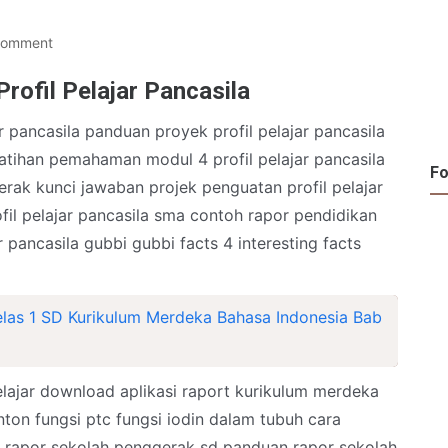
Comment
rofil Pelajar Pancasila
r pancasila panduan proyek profil pelajar pancasila
 latihan pemahaman modul 4 profil pelajar pancasila
Fo
rak kunci jawaban projek penguatan profil pelajar
fil pelajar pancasila sma contoh rapor pendidikan
 pancasila gubbi gubbi facts 4 interesting facts
las 1 SD Kurikulum Merdeka Bahasa Indonesia Bab
elajar download aplikasi raport kurikulum merdeka
nton fungsi ptc fungsi iodin dalam tubuh cara
i rapor sekolah penggerak sd panduan rapor sekolah