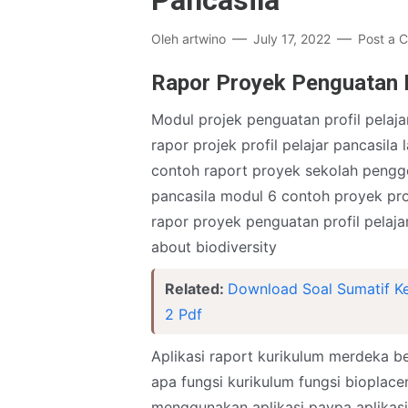
Pancasila
Oleh
artwino
July 17, 2022
Post a 
Rapor Proyek Penguatan P
Modul projek penguatan profil pelaja
rapor projek profil pelajar pancasila
contoh raport proyek sekolah pengge
pancasila modul 6 contoh proyek pro
rapor proyek penguatan profil pelajar
about biodiversity
Related:
Download Soal Sumatif Ke
2 Pdf
Aplikasi raport kurikulum merdeka b
apa fungsi kurikulum fungsi bioplace
menggunakan aplikasi paypa aplikas