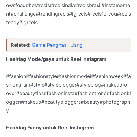
ewsfeed#bestreels#reelsindia#reelsbrasil#instamome
nt#challenge#trendingreels#igreels#reelsforyou#reels
teady#igreels
Related:
Game Penghasil Uang
Hashtag Mode/gaya untuk Reel Instagram
#fashion#fashionstyle#fashionmodel#fashionweek#fa
shiongram#style#styleblogger#styleblog#makeupfor
ever#beautytips#fashioninsta#fashiontrend#fashionbl
ogger#makeup#beautybloggers#beauty#photograph
y
Hashtag Funny untuk Reel Instagram