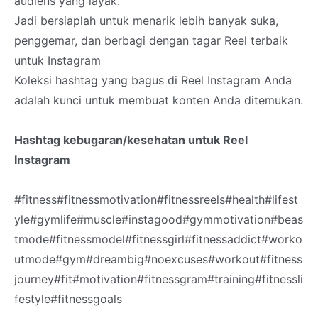
audiens yang layak.
Jadi bersiaplah untuk menarik lebih banyak suka,
penggemar, dan berbagi dengan tagar Reel terbaik
untuk Instagram
Koleksi hashtag yang bagus di Reel Instagram Anda
adalah kunci untuk membuat konten Anda ditemukan.
Hashtag kebugaran/kesehatan untuk Reel
Instagram
#fitness#fitnessmotivation#fitnessreels#health#lifest
yle#gymlife#muscle#instagood#gymmotivation#beas
tmode#fitnessmodel#fitnessgirl#fitnessaddict#worko
utmode#gym#dreambig#noexcuses#workout#fitness
journey#fit#motivation#fitnessgram#training#fitnessli
festyle#fitnessgoals