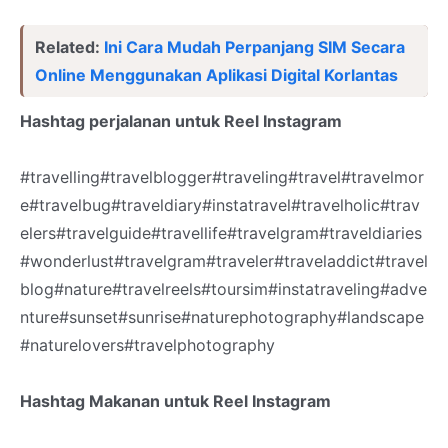
Related:
Ini Cara Mudah Perpanjang SIM Secara
Online Menggunakan Aplikasi Digital Korlantas
Hashtag perjalanan untuk Reel Instagram
#travelling#travelblogger#traveling#travel#travelmor
e#travelbug#traveldiary#instatravel#travelholic#trav
elers#travelguide#travellife#travelgram#traveldiaries
#wonderlust#travelgram#traveler#traveladdict#travel
blog#nature#travelreels#toursim#instatraveling#adve
nture#sunset#sunrise#naturephotography#landscape
#naturelovers#travelphotography
Hashtag Makanan untuk Reel Instagram