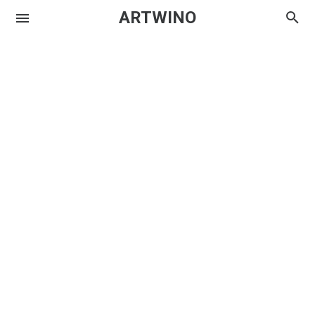
ARTWINO
Igniplex
Textrim
Iglo