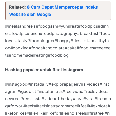
Related:
8 Cara Cepat Mempercepat Indeks
Website oleh Google
#mealsandreels#foodgasm#yum#eat#foodpics#dinn
er#foodpic#lunch#foodphotography#breakfast#food
lover#tasty#foodblogger#hungry#dessert#healthyfo
od#cooking#foods#chocolate#cake#foodies#eeeeea
ts#homemade#eating#foodblog
Hashtag populer untuk Reel Instagram
#instagood#instadaily#explorepage#viralvideos#inst
agram#igaddict#instafamous#reelvideo#reelsvideo#
newreel#reelsinsta#videooftheday#love#viral#trendin
g#foryou#reels#reelsinstragram#reelitfeelit#explore#
likeforlikes#like4like#likeforlike#holareels#firstreel#n