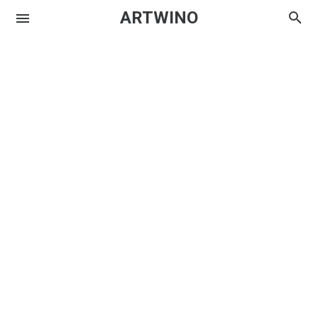
ARTWINO
Igniplex
Textrim
Iglo