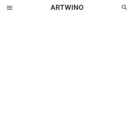
ARTWINO
Igniplex
Textrim
Iglo