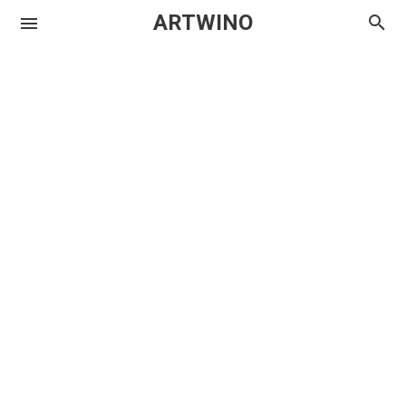
ARTWINO
Igniplex
Textrim
Iglo