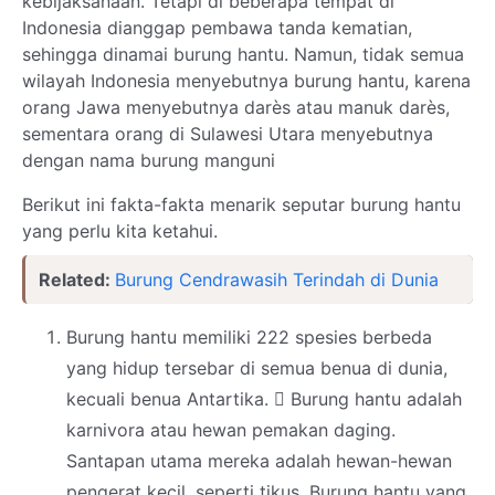
kebijaksanaan. Tetapi di beberapa tempat di
Indonesia dianggap pembawa tanda kematian,
sehingga dinamai burung hantu. Namun, tidak semua
wilayah Indonesia menyebutnya burung hantu, karena
orang Jawa menyebutnya darès atau manuk darès,
sementara orang di Sulawesi Utara menyebutnya
dengan nama burung manguni
Berikut ini fakta-fakta menarik seputar burung hantu
yang perlu kita ketahui.
Related:
Burung Cendrawasih Terindah di Dunia
Burung hantu memiliki 222 spesies berbeda
yang hidup tersebar di semua benua di dunia,
kecuali benua Antartika.
􀂙
Burung hantu adalah
karnivora atau hewan pemakan daging.
Santapan utama mereka adalah hewan-hewan
pengerat kecil, seperti tikus. Burung hantu yang