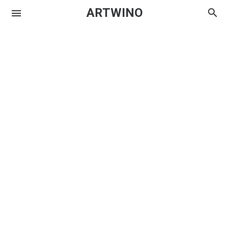
ARTWINO
Igniplex
Textrim
Iglo