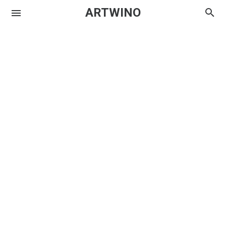
ARTWINO
Igniplex
Textrim
Iglo