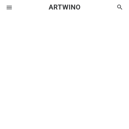
ARTWINO
Igniplex
Textrim
Iglo