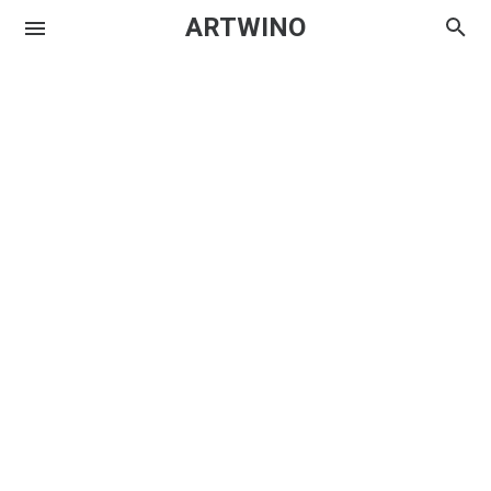
ARTWINO
Igniplex
Textrim
Iglo