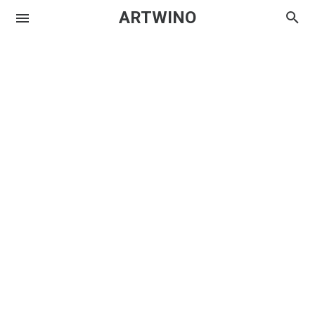
ARTWINO
Igniplex
Textrim
Iglo