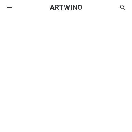
ARTWINO
Igniplex
Textrim
Iglo