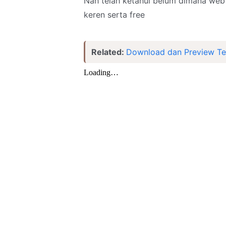
Nah telah ketahui belum dimana we
keren serta free
Related:
Download dan Preview Tem