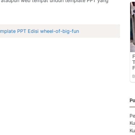
b ataupun web tempat unduh template PPT yang
plate PPT Edisi wheel-of-big-fun
Po
Pe
Ku
Ku