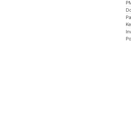
P
Do
P
Ke
In
Po