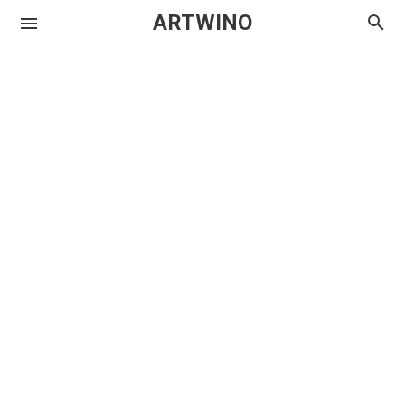
ARTWINO
Igniplex
Textrim
Iglo